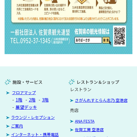
施設・サービス
レストラン＆ショップ
レストラン
フロアマップ
1階
2階
3階
さがんれすとらん志乃 空港店
展望デッキ
売店
ラウンジ・レセプション
ANA FESTA
ご案内
佐賀工房 空港店
インターネット・携帯電話