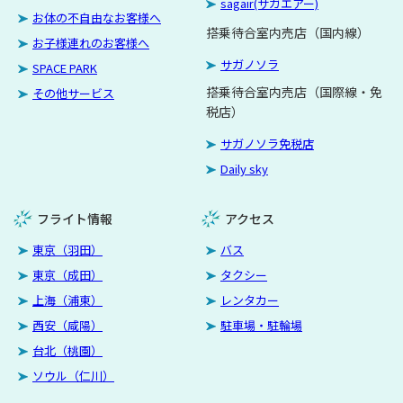
sagair(サガエアー)
お体の不自由なお客様へ
搭乗待合室内売店（国内線）
お子様連れのお客様へ
サガノソラ
SPACE PARK
搭乗待合室内売店（国際線・免
その他サービス
税店）
サガノソラ免税店
Daily sky
フライト情報
アクセス
東京（羽田）
バス
東京（成田）
タクシー
上海（浦東）
レンタカー
西安（咸陽）
駐車場・駐輪場
台北（桃園）
ソウル（仁川）